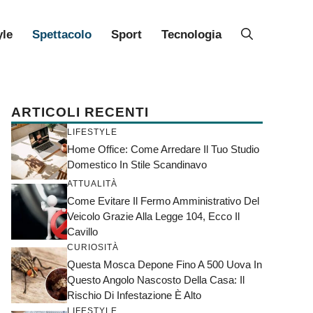
yle
Spettacolo
Sport
Tecnologia
ARTICOLI RECENTI
LIFESTYLE
Home Office: Come Arredare Il Tuo Studio
Domestico In Stile Scandinavo
ATTUALITÀ
Come Evitare Il Fermo Amministrativo Del
Veicolo Grazie Alla Legge 104, Ecco Il
Cavillo
CURIOSITÀ
Questa Mosca Depone Fino A 500 Uova In
Questo Angolo Nascosto Della Casa: Il
Rischio Di Infestazione È Alto
LIFESTYLE