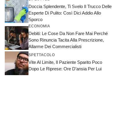
Doccia Splendente, Ti Svelo Il Trucco Delle
Esperte Di Pulito: Così Dici Addio Allo
Sporco
ECONOMIA
Debiti: Le Cose Da Non Fare Mai Perché
Sono Rinuncia Tacita Alla Prescrizione,
Allarme Dei Commercialisti
SPETTACOLO
Vite Al Limite, Il Paziente Sparito Poco
Dopo Le Riprese: Ore D’ansia Per Lui