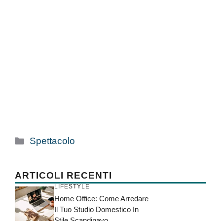
Categorie
Spettacolo
ARTICOLI RECENTI
LIFESTYLE
Home Office: Come Arredare
Il Tuo Studio Domestico In
Stile Scandinavo