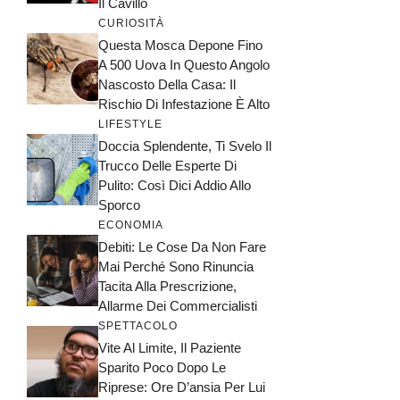
Il Cavillo
CURIOSITÀ
Questa Mosca Depone Fino
A 500 Uova In Questo Angolo
Nascosto Della Casa: Il
Rischio Di Infestazione È Alto
LIFESTYLE
Doccia Splendente, Ti Svelo Il
Trucco Delle Esperte Di
Pulito: Così Dici Addio Allo
Sporco
ECONOMIA
Debiti: Le Cose Da Non Fare
Mai Perché Sono Rinuncia
Tacita Alla Prescrizione,
Allarme Dei Commercialisti
SPETTACOLO
Vite Al Limite, Il Paziente
Sparito Poco Dopo Le
Riprese: Ore D’ansia Per Lui