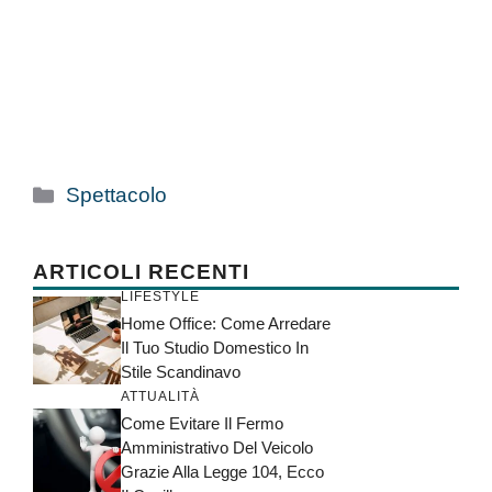
Categorie
Spettacolo
ARTICOLI RECENTI
LIFESTYLE
Home Office: Come Arredare
Il Tuo Studio Domestico In
Stile Scandinavo
ATTUALITÀ
Come Evitare Il Fermo
Amministrativo Del Veicolo
Grazie Alla Legge 104, Ecco