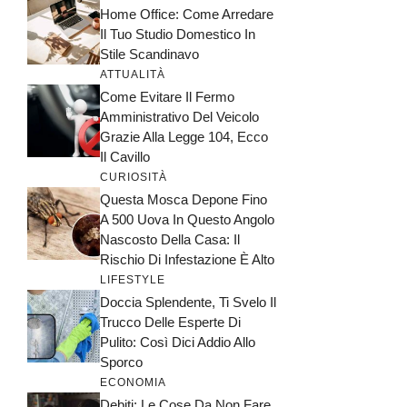
Home Office: Come Arredare
Il Tuo Studio Domestico In
Stile Scandinavo
ATTUALITÀ
Come Evitare Il Fermo
Amministrativo Del Veicolo
Grazie Alla Legge 104, Ecco
Il Cavillo
CURIOSITÀ
Questa Mosca Depone Fino
A 500 Uova In Questo Angolo
Nascosto Della Casa: Il
Rischio Di Infestazione È Alto
LIFESTYLE
Doccia Splendente, Ti Svelo Il
Trucco Delle Esperte Di
Pulito: Così Dici Addio Allo
Sporco
ECONOMIA
Debiti: Le Cose Da Non Fare