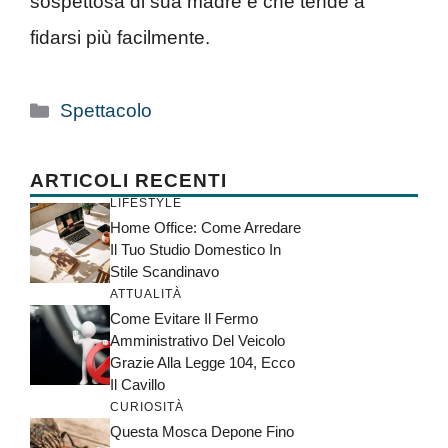
sospettosa di sua madre e che tende a
fidarsi più facilmente.
Categorie
Spettacolo
ARTICOLI RECENTI
LIFESTYLE
Home Office: Come Arredare
Il Tuo Studio Domestico In
Stile Scandinavo
ATTUALITÀ
Come Evitare Il Fermo
Amministrativo Del Veicolo
Grazie Alla Legge 104, Ecco
Il Cavillo
CURIOSITÀ
Questa Mosca Depone Fino