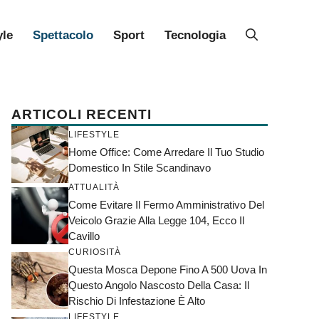
yle
Spettacolo
Sport
Tecnologia
ARTICOLI RECENTI
LIFESTYLE
Home Office: Come Arredare Il Tuo Studio
Domestico In Stile Scandinavo
ATTUALITÀ
Come Evitare Il Fermo Amministrativo Del
Veicolo Grazie Alla Legge 104, Ecco Il
Cavillo
CURIOSITÀ
Questa Mosca Depone Fino A 500 Uova In
Questo Angolo Nascosto Della Casa: Il
Rischio Di Infestazione È Alto
LIFESTYLE