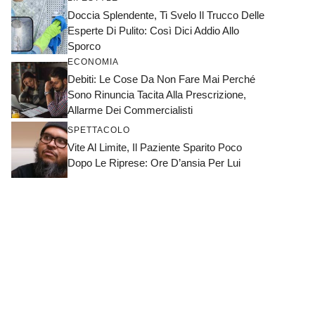
Doccia Splendente, Ti Svelo Il Trucco Delle
Esperte Di Pulito: Così Dici Addio Allo
Sporco
ECONOMIA
Debiti: Le Cose Da Non Fare Mai Perché
Sono Rinuncia Tacita Alla Prescrizione,
Allarme Dei Commercialisti
SPETTACOLO
Vite Al Limite, Il Paziente Sparito Poco
Dopo Le Riprese: Ore D’ansia Per Lui