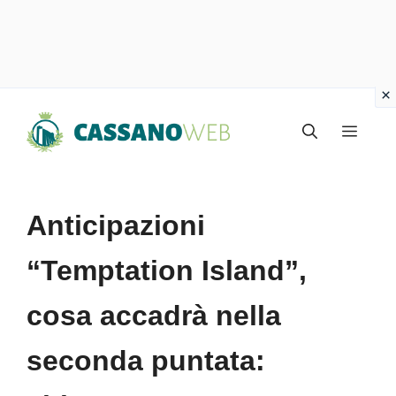
Vai
Menu
al
contenuto
Anticipazioni
“Temptation Island”,
cosa accadrà nella
seconda puntata: