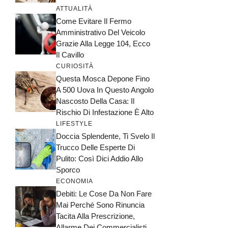
ATTUALITÀ
Come Evitare Il Fermo
Amministrativo Del Veicolo
Grazie Alla Legge 104, Ecco
Il Cavillo
CURIOSITÀ
Questa Mosca Depone Fino
A 500 Uova In Questo Angolo
Nascosto Della Casa: Il
Rischio Di Infestazione È Alto
LIFESTYLE
Doccia Splendente, Ti Svelo Il
Trucco Delle Esperte Di
Pulito: Così Dici Addio Allo
Sporco
ECONOMIA
Debiti: Le Cose Da Non Fare
Mai Perché Sono Rinuncia
Tacita Alla Prescrizione,
Allarme Dei Commercialisti