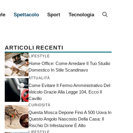
yle
Spettacolo
Sport
Tecnologia
ARTICOLI RECENTI
LIFESTYLE
Home Office: Come Arredare Il Tuo Studio
Domestico In Stile Scandinavo
ATTUALITÀ
Come Evitare Il Fermo Amministrativo Del
Veicolo Grazie Alla Legge 104, Ecco Il
Cavillo
CURIOSITÀ
Questa Mosca Depone Fino A 500 Uova In
Questo Angolo Nascosto Della Casa: Il
Rischio Di Infestazione È Alto
LIFESTYLE