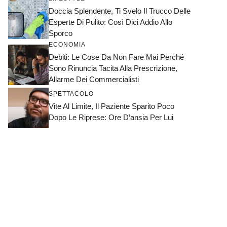
Doccia Splendente, Ti Svelo Il Trucco Delle
Esperte Di Pulito: Così Dici Addio Allo
Sporco
ECONOMIA
Debiti: Le Cose Da Non Fare Mai Perché
Sono Rinuncia Tacita Alla Prescrizione,
Allarme Dei Commercialisti
SPETTACOLO
Vite Al Limite, Il Paziente Sparito Poco
Dopo Le Riprese: Ore D’ansia Per Lui