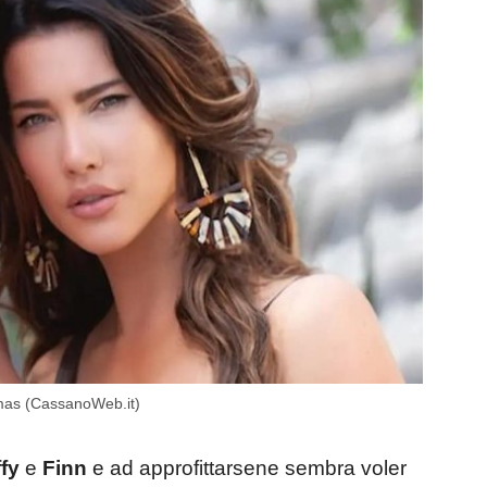
omas (CassanoWeb.it)
ffy
e
Finn
e ad approfittarsene sembra voler