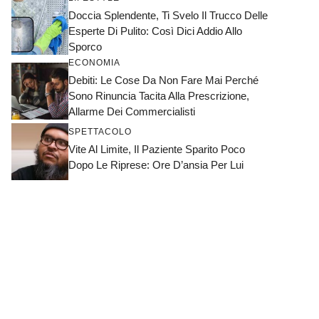
Doccia Splendente, Ti Svelo Il Trucco Delle
Esperte Di Pulito: Così Dici Addio Allo
Sporco
ECONOMIA
Debiti: Le Cose Da Non Fare Mai Perché
Sono Rinuncia Tacita Alla Prescrizione,
Allarme Dei Commercialisti
SPETTACOLO
Vite Al Limite, Il Paziente Sparito Poco
Dopo Le Riprese: Ore D’ansia Per Lui