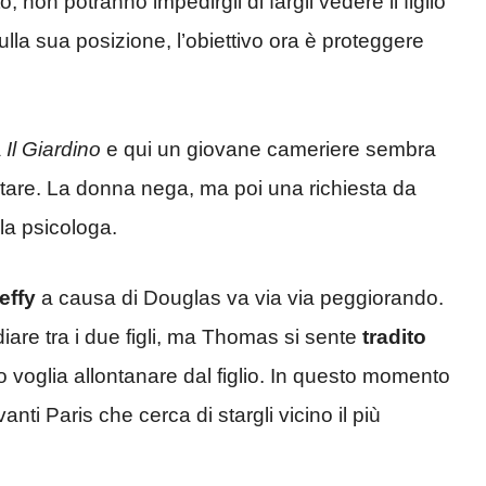
, non potranno impedirgli di fargli vedere il figlio
la sua posizione, l’obiettivo ora è proteggere
a
Il Giardino
e qui un giovane cameriere sembra
notare. La donna nega, ma poi una richiesta da
la psicologa.
effy
a causa di Douglas va via via peggiorando.
iare tra i due figli, ma Thomas si sente
tradito
o voglia allontanare dal figlio. In questo momento
nti Paris che cerca di stargli vicino il più