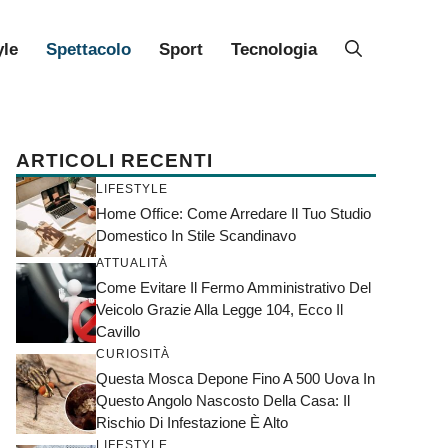
yle
Spettacolo
Sport
Tecnologia
ARTICOLI RECENTI
LIFESTYLE
Home Office: Come Arredare Il Tuo Studio
Domestico In Stile Scandinavo
ATTUALITÀ
Come Evitare Il Fermo Amministrativo Del
Veicolo Grazie Alla Legge 104, Ecco Il
Cavillo
CURIOSITÀ
Questa Mosca Depone Fino A 500 Uova In
Questo Angolo Nascosto Della Casa: Il
Rischio Di Infestazione È Alto
LIFESTYLE