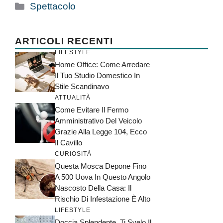
Categorie
Spettacolo
ARTICOLI RECENTI
LIFESTYLE
Home Office: Come Arredare
Il Tuo Studio Domestico In
Stile Scandinavo
ATTUALITÀ
Come Evitare Il Fermo
Amministrativo Del Veicolo
Grazie Alla Legge 104, Ecco
Il Cavillo
CURIOSITÀ
Questa Mosca Depone Fino
A 500 Uova In Questo Angolo
Nascosto Della Casa: Il
Rischio Di Infestazione È Alto
LIFESTYLE
Doccia Splendente, Ti Svelo Il