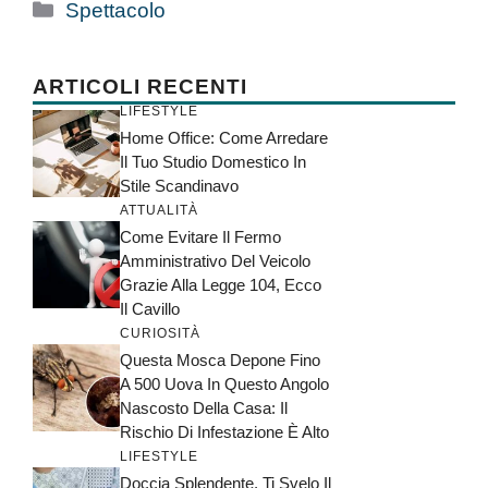
Categorie
Spettacolo
ARTICOLI RECENTI
LIFESTYLE
Home Office: Come Arredare
Il Tuo Studio Domestico In
Stile Scandinavo
ATTUALITÀ
Come Evitare Il Fermo
Amministrativo Del Veicolo
Grazie Alla Legge 104, Ecco
Il Cavillo
CURIOSITÀ
Questa Mosca Depone Fino
A 500 Uova In Questo Angolo
Nascosto Della Casa: Il
Rischio Di Infestazione È Alto
LIFESTYLE
Doccia Splendente, Ti Svelo Il