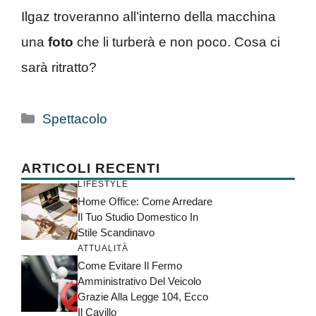
Ilgaz troveranno all’interno della macchina
una
foto
che li turberà e non poco. Cosa ci
sarà ritratto?
Categorie
Spettacolo
ARTICOLI RECENTI
LIFESTYLE
Home Office: Come Arredare
Il Tuo Studio Domestico In
Stile Scandinavo
ATTUALITÀ
Come Evitare Il Fermo
Amministrativo Del Veicolo
Grazie Alla Legge 104, Ecco
Il Cavillo