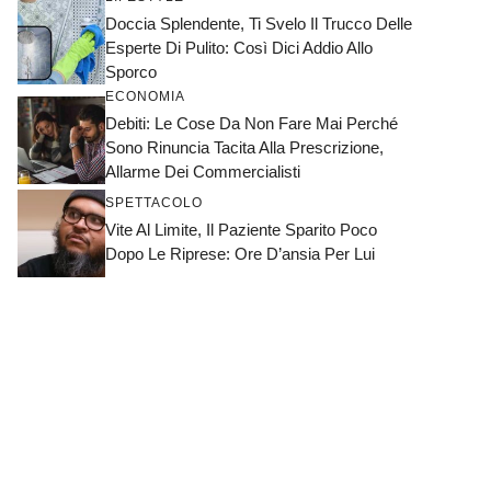
Doccia Splendente, Ti Svelo Il Trucco Delle
Esperte Di Pulito: Così Dici Addio Allo
Sporco
ECONOMIA
Debiti: Le Cose Da Non Fare Mai Perché
Sono Rinuncia Tacita Alla Prescrizione,
Allarme Dei Commercialisti
SPETTACOLO
Vite Al Limite, Il Paziente Sparito Poco
Dopo Le Riprese: Ore D’ansia Per Lui