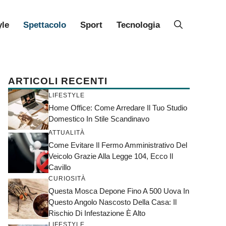
yle
Spettacolo
Sport
Tecnologia
ARTICOLI RECENTI
LIFESTYLE
Home Office: Come Arredare Il Tuo Studio
Domestico In Stile Scandinavo
ATTUALITÀ
Come Evitare Il Fermo Amministrativo Del
Veicolo Grazie Alla Legge 104, Ecco Il
Cavillo
CURIOSITÀ
Questa Mosca Depone Fino A 500 Uova In
Questo Angolo Nascosto Della Casa: Il
Rischio Di Infestazione È Alto
LIFESTYLE