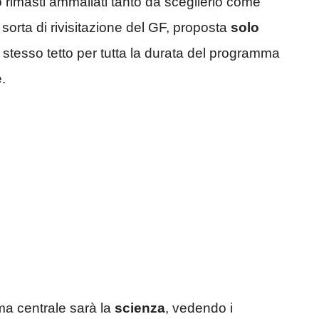
 rimasti ammaliati tanto da sceglierlo come
 sorta di rivisitazione del GF, proposta
solo
 lo stesso tetto per tutta la durata del programma
.
ema centrale sarà la
scienza
, vedendo i