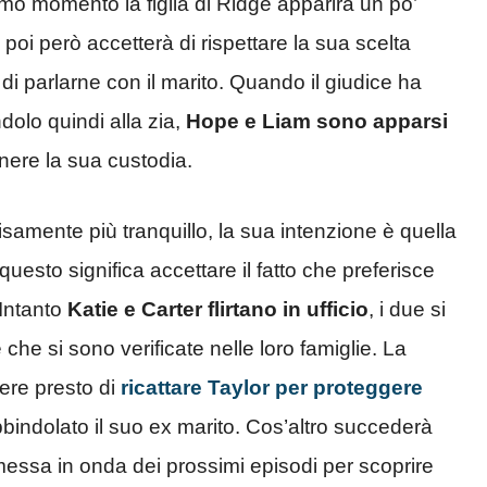
mo momento la figlia di Ridge apparirà un po’
 poi però accetterà di rispettare la sua scelta
i parlarne con il marito. Quando il giudice ha
dolo quindi alla zia,
Hope e Liam sono apparsi
ere la sua custodia.
amente più tranquillo, la sua intenzione è quella
 questo significa accettare il fatto che preferisce
 Intanto
Katie e Carter flirtano in ufficio
, i due si
che si sono verificate nelle loro famiglie. La
ere presto di
ricattare Taylor per proteggere
bbindolato il suo ex marito. Cos’altro succederà
messa in onda dei prossimi episodi per scoprire