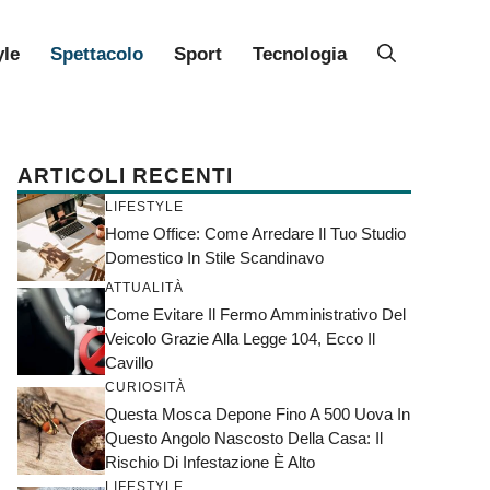
yle
Spettacolo
Sport
Tecnologia
ARTICOLI RECENTI
LIFESTYLE
Home Office: Come Arredare Il Tuo Studio
Domestico In Stile Scandinavo
ATTUALITÀ
Come Evitare Il Fermo Amministrativo Del
Veicolo Grazie Alla Legge 104, Ecco Il
Cavillo
CURIOSITÀ
Questa Mosca Depone Fino A 500 Uova In
Questo Angolo Nascosto Della Casa: Il
Rischio Di Infestazione È Alto
LIFESTYLE