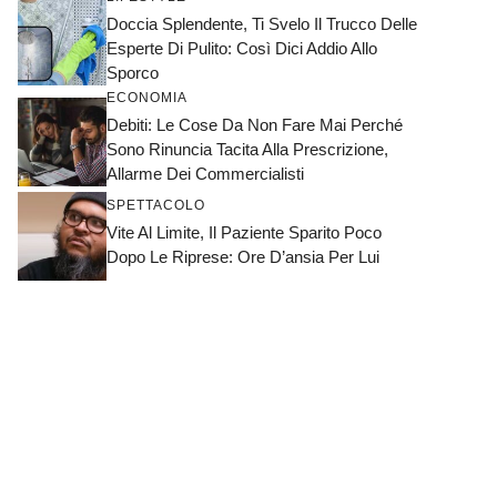
Doccia Splendente, Ti Svelo Il Trucco Delle
Esperte Di Pulito: Così Dici Addio Allo
Sporco
ECONOMIA
Debiti: Le Cose Da Non Fare Mai Perché
Sono Rinuncia Tacita Alla Prescrizione,
Allarme Dei Commercialisti
SPETTACOLO
Vite Al Limite, Il Paziente Sparito Poco
Dopo Le Riprese: Ore D’ansia Per Lui