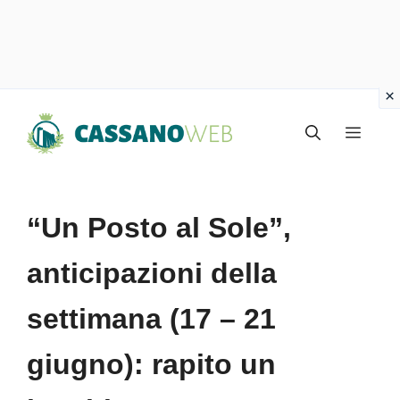
Vai
Menu
al
contenuto
“Un Posto al Sole”,
anticipazioni della
settimana (17 – 21
giugno): rapito un