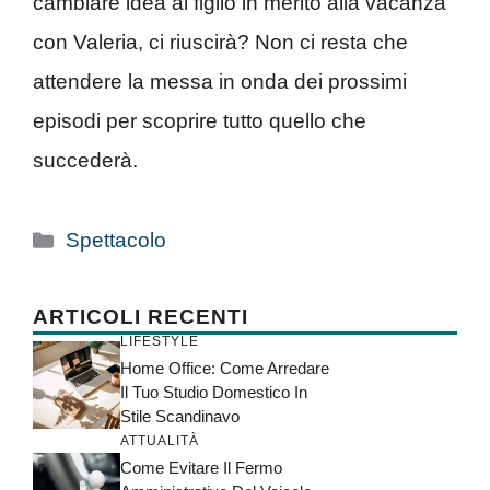
cambiare idea al figlio in merito alla vacanza
con Valeria, ci riuscirà? Non ci resta che
attendere la messa in onda dei prossimi
episodi per scoprire tutto quello che
succederà.
Categorie
Spettacolo
ARTICOLI RECENTI
LIFESTYLE
Home Office: Come Arredare
Il Tuo Studio Domestico In
Stile Scandinavo
ATTUALITÀ
Come Evitare Il Fermo