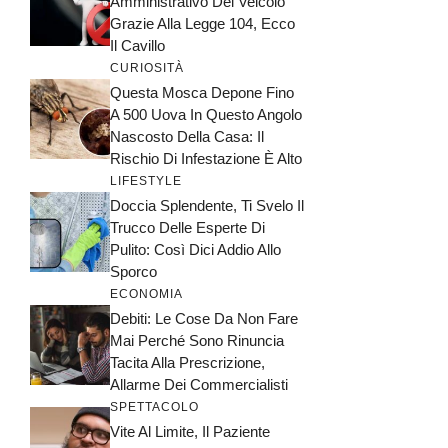
Amministrativo Del Veicolo
Grazie Alla Legge 104, Ecco
Il Cavillo
CURIOSITÀ
Questa Mosca Depone Fino
A 500 Uova In Questo Angolo
Nascosto Della Casa: Il
Rischio Di Infestazione È Alto
LIFESTYLE
Doccia Splendente, Ti Svelo Il
Trucco Delle Esperte Di
Pulito: Così Dici Addio Allo
Sporco
ECONOMIA
Debiti: Le Cose Da Non Fare
Mai Perché Sono Rinuncia
Tacita Alla Prescrizione,
Allarme Dei Commercialisti
SPETTACOLO
Vite Al Limite, Il Paziente