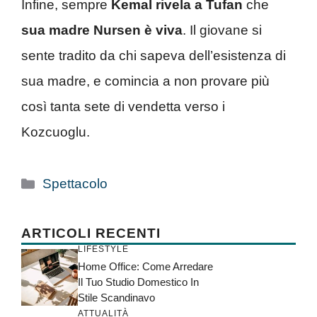
Infine, sempre
Kemal rivela a Tufan
che
sua madre Nursen è viva
. Il giovane si
sente tradito da chi sapeva dell’esistenza di
sua madre, e comincia a non provare più
così tanta sete di vendetta verso i
Kozcuoglu.
Categorie
Spettacolo
ARTICOLI RECENTI
LIFESTYLE
Home Office: Come Arredare
Il Tuo Studio Domestico In
Stile Scandinavo
ATTUALITÀ