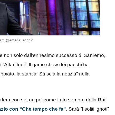
tagram @amadeusonoio
uce non solo dall’ennesimo successo di Sanremo,
 “Affari tuoi”. Il game show dei pacchi ha
ato, la stantia “Striscia la notizia” nella
terà con sé, un po’ come fatto sempre dalla Rai
azio con “Che tempo che fa”
. Sarà “I soliti ignoti”