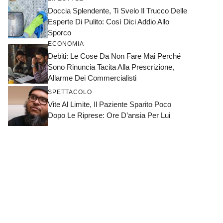
Doccia Splendente, Ti Svelo Il Trucco Delle
Esperte Di Pulito: Così Dici Addio Allo
Sporco
ECONOMIA
Debiti: Le Cose Da Non Fare Mai Perché
Sono Rinuncia Tacita Alla Prescrizione,
Allarme Dei Commercialisti
SPETTACOLO
Vite Al Limite, Il Paziente Sparito Poco
Dopo Le Riprese: Ore D’ansia Per Lui