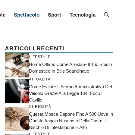
yle
Spettacolo
Sport
Tecnologia
ARTICOLI RECENTI
LIFESTYLE
Home Office: Come Arredare Il Tuo Studio
Domestico In Stile Scandinavo
ATTUALITÀ
Come Evitare Il Fermo Amministrativo Del
Veicolo Grazie Alla Legge 104, Ecco Il
Cavillo
CURIOSITÀ
Questa Mosca Depone Fino A 500 Uova In
Questo Angolo Nascosto Della Casa: Il
Rischio Di Infestazione È Alto
LIFESTYLE