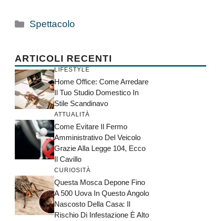
Categorie
Spettacolo
ARTICOLI RECENTI
LIFESTYLE
Home Office: Come Arredare
Il Tuo Studio Domestico In
Stile Scandinavo
ATTUALITÀ
Come Evitare Il Fermo
Amministrativo Del Veicolo
Grazie Alla Legge 104, Ecco
Il Cavillo
CURIOSITÀ
Questa Mosca Depone Fino
A 500 Uova In Questo Angolo
Nascosto Della Casa: Il
Rischio Di Infestazione È Alto