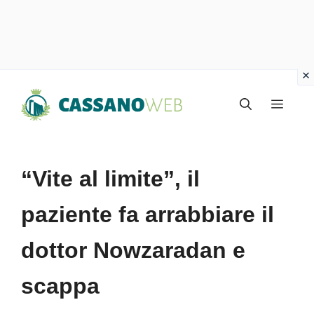
Vai
Menu
al
contenuto
“Vite al limite”, il
paziente fa arrabbiare il
dottor Nowzaradan e
scappa