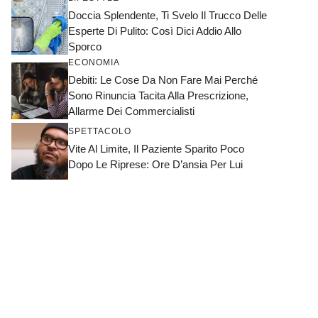
Doccia Splendente, Ti Svelo Il Trucco Delle
Esperte Di Pulito: Così Dici Addio Allo
Sporco
ECONOMIA
Debiti: Le Cose Da Non Fare Mai Perché
Sono Rinuncia Tacita Alla Prescrizione,
Allarme Dei Commercialisti
SPETTACOLO
Vite Al Limite, Il Paziente Sparito Poco
Dopo Le Riprese: Ore D’ansia Per Lui