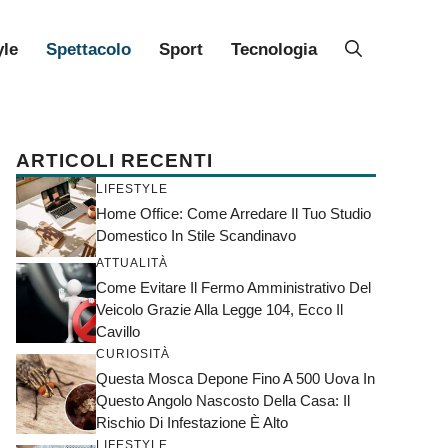
yle
Spettacolo
Sport
Tecnologia
ARTICOLI RECENTI
LIFESTYLE
Home Office: Come Arredare Il Tuo Studio
Domestico In Stile Scandinavo
ATTUALITÀ
Come Evitare Il Fermo Amministrativo Del
Veicolo Grazie Alla Legge 104, Ecco Il
Cavillo
CURIOSITÀ
Questa Mosca Depone Fino A 500 Uova In
Questo Angolo Nascosto Della Casa: Il
Rischio Di Infestazione È Alto
LIFESTYLE