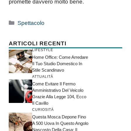
promette davvero molto bene.
Categorie
Spettacolo
ARTICOLI RECENTI
LIFESTYLE
Home Office: Come Arredare
Il Tuo Studio Domestico In
Stile Scandinavo
ATTUALITÀ
Come Evitare Il Fermo
Amministrativo Del Veicolo
Grazie Alla Legge 104, Ecco
Il Cavillo
CURIOSITÀ
Questa Mosca Depone Fino
A 500 Uova In Questo Angolo
Nascosto Della Casa: Il