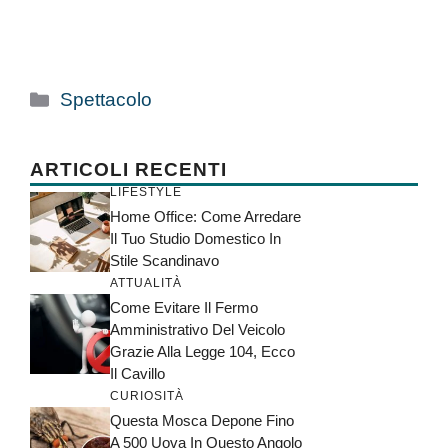
Categorie
Spettacolo
ARTICOLI RECENTI
LIFESTYLE
Home Office: Come Arredare
Il Tuo Studio Domestico In
Stile Scandinavo
ATTUALITÀ
Come Evitare Il Fermo
Amministrativo Del Veicolo
Grazie Alla Legge 104, Ecco
Il Cavillo
CURIOSITÀ
Questa Mosca Depone Fino
A 500 Uova In Questo Angolo