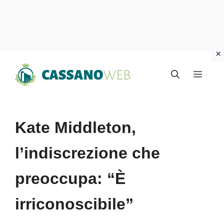
Vai
Menu
al
contenuto
Kate Middleton,
l’indiscrezione che
preoccupa: “È
irriconoscibile”