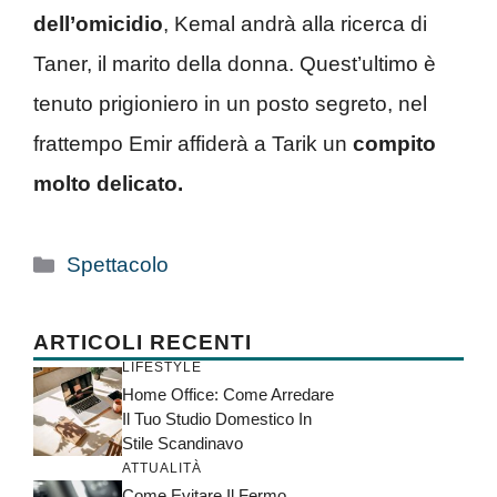
dell’omicidio
, Kemal andrà alla ricerca di
Taner, il marito della donna. Quest’ultimo è
tenuto prigioniero in un posto segreto, nel
frattempo Emir affiderà a Tarik un
compito
molto delicato.
Categorie
Spettacolo
ARTICOLI RECENTI
LIFESTYLE
Home Office: Come Arredare
Il Tuo Studio Domestico In
Stile Scandinavo
ATTUALITÀ
Come Evitare Il Fermo