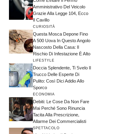
Come Evitare Il Fermo
Amministrativo Del Veicolo
Grazie Alla Legge 104, Ecco
Il Cavillo
CURIOSITÀ
Questa Mosca Depone Fino
A 500 Uova In Questo Angolo
Nascosto Della Casa: Il
Rischio Di Infestazione È Alto
LIFESTYLE
Doccia Splendente, Ti Svelo Il
Trucco Delle Esperte Di
Pulito: Così Dici Addio Allo
Sporco
ECONOMIA
Debiti: Le Cose Da Non Fare
Mai Perché Sono Rinuncia
Tacita Alla Prescrizione,
Allarme Dei Commercialisti
SPETTACOLO