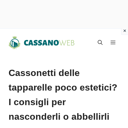
Vai
Menu
al
contenuto
Cassonetti delle
tapparelle poco estetici?
I consigli per
nasconderli o abbellirli