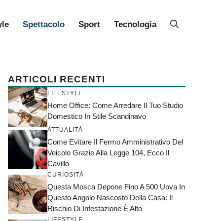
yle
Spettacolo
Sport
Tecnologia
ARTICOLI RECENTI
LIFESTYLE
Home Office: Come Arredare Il Tuo Studio
Domestico In Stile Scandinavo
ATTUALITÀ
Come Evitare Il Fermo Amministrativo Del
Veicolo Grazie Alla Legge 104, Ecco Il
Cavillo
CURIOSITÀ
Questa Mosca Depone Fino A 500 Uova In
Questo Angolo Nascosto Della Casa: Il
Rischio Di Infestazione È Alto
LIFESTYLE