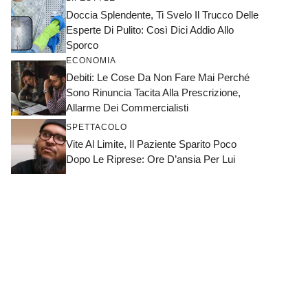
Doccia Splendente, Ti Svelo Il Trucco Delle
Esperte Di Pulito: Così Dici Addio Allo
Sporco
ECONOMIA
Debiti: Le Cose Da Non Fare Mai Perché
Sono Rinuncia Tacita Alla Prescrizione,
Allarme Dei Commercialisti
SPETTACOLO
Vite Al Limite, Il Paziente Sparito Poco
Dopo Le Riprese: Ore D’ansia Per Lui