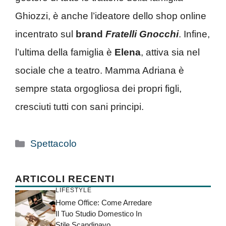
Ghiozzi, è anche l’ideatore dello shop online
incentrato sul
brand
Fratelli Gnocchi
. Infine,
l’ultima della famiglia è
Elena
, attiva sia nel
sociale che a teatro. Mamma Adriana è
sempre stata orgogliosa dei propri figli,
cresciuti tutti con sani principi.
Categorie
Spettacolo
ARTICOLI RECENTI
LIFESTYLE
Home Office: Come Arredare
Il Tuo Studio Domestico In
Stile Scandinavo