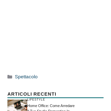
Categorie
Spettacolo
ARTICOLI RECENTI
LIFESTYLE
Home Office: Come Arredare