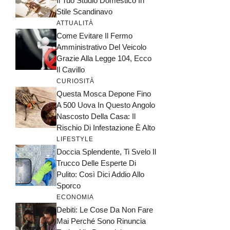
Il Tuo Studio Domestico In
Stile Scandinavo
ATTUALITÀ
Come Evitare Il Fermo
Amministrativo Del Veicolo
Grazie Alla Legge 104, Ecco
Il Cavillo
CURIOSITÀ
Questa Mosca Depone Fino
A 500 Uova In Questo Angolo
Nascosto Della Casa: Il
Rischio Di Infestazione È Alto
LIFESTYLE
Doccia Splendente, Ti Svelo Il
Trucco Delle Esperte Di
Pulito: Così Dici Addio Allo
Sporco
ECONOMIA
Debiti: Le Cose Da Non Fare
Mai Perché Sono Rinuncia