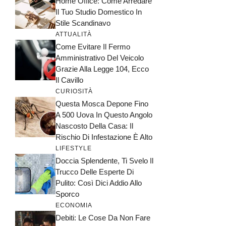
Home Office: Come Arredare
Il Tuo Studio Domestico In
Stile Scandinavo
ATTUALITÀ
Come Evitare Il Fermo
Amministrativo Del Veicolo
Grazie Alla Legge 104, Ecco
Il Cavillo
CURIOSITÀ
Questa Mosca Depone Fino
A 500 Uova In Questo Angolo
Nascosto Della Casa: Il
Rischio Di Infestazione È Alto
LIFESTYLE
Doccia Splendente, Ti Svelo Il
Trucco Delle Esperte Di
Pulito: Così Dici Addio Allo
Sporco
ECONOMIA
Debiti: Le Cose Da Non Fare