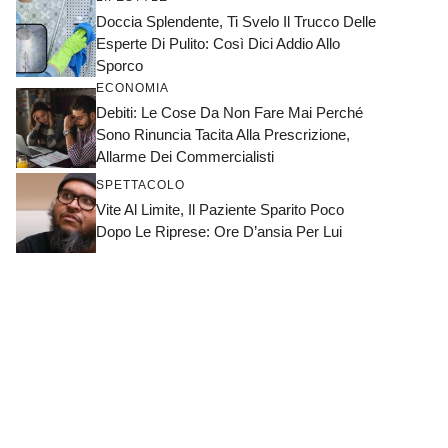
Doccia Splendente, Ti Svelo Il Trucco Delle
Esperte Di Pulito: Così Dici Addio Allo
Sporco
ECONOMIA
Debiti: Le Cose Da Non Fare Mai Perché
Sono Rinuncia Tacita Alla Prescrizione,
Allarme Dei Commercialisti
SPETTACOLO
Vite Al Limite, Il Paziente Sparito Poco
Dopo Le Riprese: Ore D’ansia Per Lui