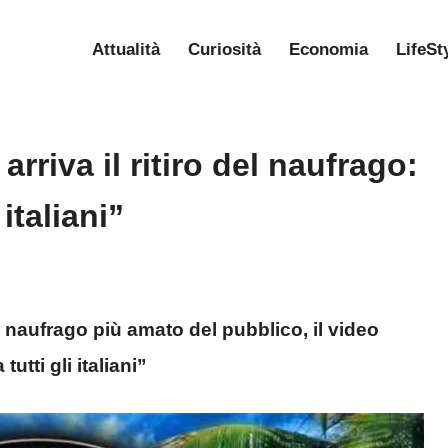
Attualità
Curiosità
Economia
LifeSt
rriva il ritiro del naufrago:
italiani”
el naufrago più amato del pubblico, il video
tti gli italiani”