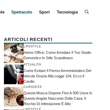
yle
Spettacolo
Sport
Tecnologia
ARTICOLI RECENTI
LIFESTYLE
Home Office: Come Arredare Il Tuo Studio
Domestico In Stile Scandinavo
ATTUALITÀ
Come Evitare Il Fermo Amministrativo Del
Veicolo Grazie Alla Legge 104, Ecco Il
Cavillo
CURIOSITÀ
Questa Mosca Depone Fino A 500 Uova In
Questo Angolo Nascosto Della Casa: Il
Rischio Di Infestazione È Alto
LIFESTYLE