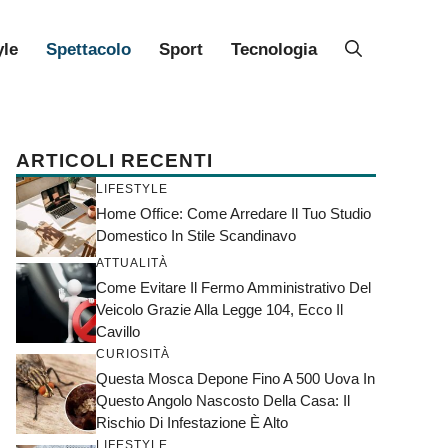
yle
Spettacolo
Sport
Tecnologia
ARTICOLI RECENTI
LIFESTYLE
Home Office: Come Arredare Il Tuo Studio
Domestico In Stile Scandinavo
ATTUALITÀ
Come Evitare Il Fermo Amministrativo Del
Veicolo Grazie Alla Legge 104, Ecco Il
Cavillo
CURIOSITÀ
Questa Mosca Depone Fino A 500 Uova In
Questo Angolo Nascosto Della Casa: Il
Rischio Di Infestazione È Alto
LIFESTYLE