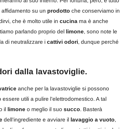
ormeranno al suo interno. Per fortuna, però, è tutto
re affidamento su un
prodotto
che conserviamo in
rvi, che è molto utile in
cucina
ma è anche
Stiamo parlando proprio del
limone
, sono note le
a di neutralizzare i
cattivi odori
, dunque perché
dori dalla lavastoviglie.
vatrice
anche per la lavastoviglie si possono
ssere utili a pulire l’elettrodomestico. A tal
o il
limone
o meglio il suo
succo
. Basterà
e
dell’ingrediente e avviare il
lavaggio a vuoto
,