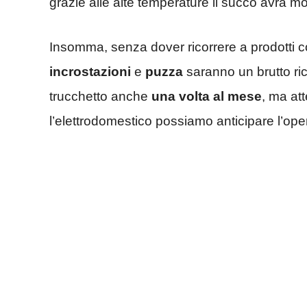
grazie alle alte temperature il succo avrà mod
Insomma, senza dover ricorrere a prodotti cos
incrostazioni
e
puzza
saranno un brutto ri
trucchetto anche
una volta al mese
, ma at
l’elettrodomestico possiamo anticipare l’ope