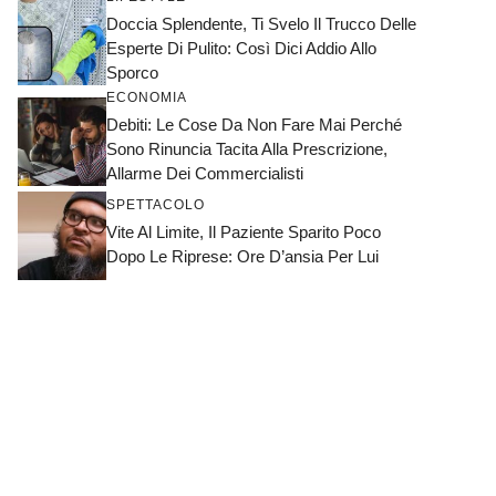
Doccia Splendente, Ti Svelo Il Trucco Delle
Esperte Di Pulito: Così Dici Addio Allo
Sporco
ECONOMIA
Debiti: Le Cose Da Non Fare Mai Perché
Sono Rinuncia Tacita Alla Prescrizione,
Allarme Dei Commercialisti
SPETTACOLO
Vite Al Limite, Il Paziente Sparito Poco
Dopo Le Riprese: Ore D’ansia Per Lui