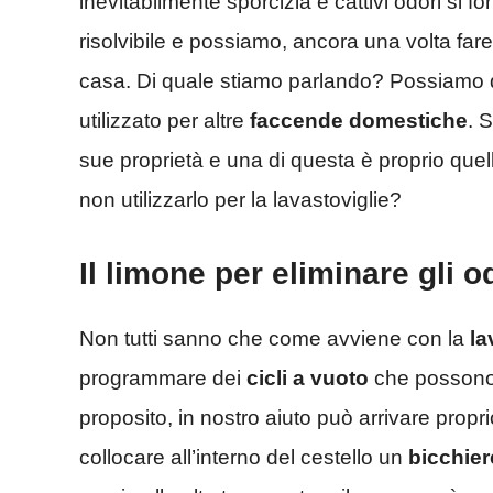
inevitabilmente sporcizia e cattivi odori si f
risolvibile e possiamo, ancora una volta fa
casa. Di quale stiamo parlando? Possiamo di
utilizzato per altre
faccende domestiche
. 
sue proprietà e una di questa è proprio quell
non utilizzarlo per la lavastoviglie?
Il limone per eliminare gli o
Non tutti sanno che come avviene con la
la
programmare dei
cicli
a vuoto
che possono e
proposito, in nostro aiuto può arrivare propri
collocare all’interno del cestello un
bicchier