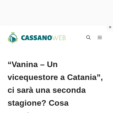
Vai
Menu
al
contenuto
“Vanina – Un
vicequestore a Catania”,
ci sarà una seconda
stagione? Cosa