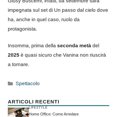
Giusy Buscemi, infatti, da settembre sarà
impegnata sul set di Un passo dal cielo dove
ha, anche in quel caso, ruolo da
protagonista.
Insomma, prima della
seconda metà
del
2025
è quasi sicuro che Vanina non riuscirà
a tornare.
Categorie
Spettacolo
ARTICOLI RECENTI
LIFESTYLE
Home Office: Come Arredare