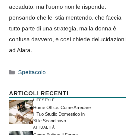
accaduto, ma l’uomo non le risponde,
pensando che lei stia mentendo, che faccia
tutto parte di una strategia, ma la donna è
confusa davvero, e così chiede delucidazioni
ad Alara.
Categorie
Spettacolo
ARTICOLI RECENTI
LIFESTYLE
Home Office: Come Arredare
Il Tuo Studio Domestico In
Stile Scandinavo
ATTUALITÀ
Come Evitare Il Fermo