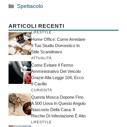
Categorie
Spettacolo
ARTICOLI RECENTI
LIFESTYLE
Home Office: Come Arredare
Il Tuo Studio Domestico In
Stile Scandinavo
ATTUALITÀ
Come Evitare Il Fermo
Amministrativo Del Veicolo
Grazie Alla Legge 104, Ecco
Il Cavillo
CURIOSITÀ
Questa Mosca Depone Fino
A 500 Uova In Questo Angolo
Nascosto Della Casa: Il
Rischio Di Infestazione È Alto
LIFESTYLE