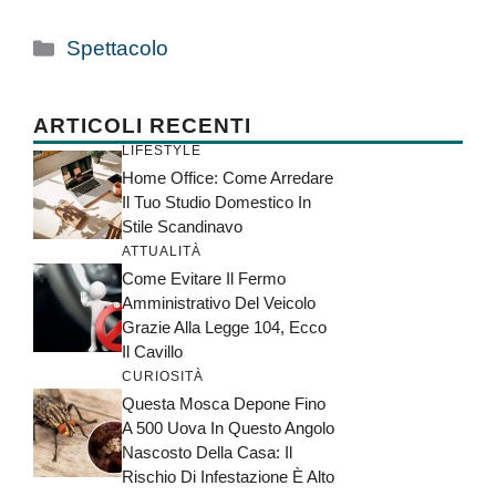
Categorie
Spettacolo
ARTICOLI RECENTI
LIFESTYLE
Home Office: Come Arredare
Il Tuo Studio Domestico In
Stile Scandinavo
ATTUALITÀ
Come Evitare Il Fermo
Amministrativo Del Veicolo
Grazie Alla Legge 104, Ecco
Il Cavillo
CURIOSITÀ
Questa Mosca Depone Fino
A 500 Uova In Questo Angolo
Nascosto Della Casa: Il
Rischio Di Infestazione È Alto