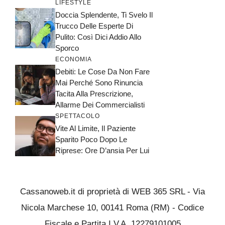
LIFESTYLE
Doccia Splendente, Ti Svelo Il
Trucco Delle Esperte Di
Pulito: Così Dici Addio Allo
Sporco
ECONOMIA
Debiti: Le Cose Da Non Fare
Mai Perché Sono Rinuncia
Tacita Alla Prescrizione,
Allarme Dei Commercialisti
SPETTACOLO
Vite Al Limite, Il Paziente
Sparito Poco Dopo Le
Riprese: Ore D’ansia Per Lui
Cassanoweb.it di proprietà di WEB 365 SRL - Via
Nicola Marchese 10, 00141 Roma (RM) - Codice
Fiscale e Partita I.V.A. 12279101005