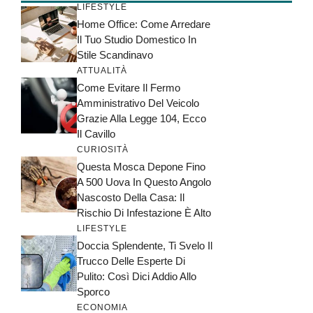
LIFESTYLE
Home Office: Come Arredare
Il Tuo Studio Domestico In
Stile Scandinavo
ATTUALITÀ
Come Evitare Il Fermo
Amministrativo Del Veicolo
Grazie Alla Legge 104, Ecco
Il Cavillo
CURIOSITÀ
Questa Mosca Depone Fino
A 500 Uova In Questo Angolo
Nascosto Della Casa: Il
Rischio Di Infestazione È Alto
LIFESTYLE
Doccia Splendente, Ti Svelo Il
Trucco Delle Esperte Di
Pulito: Così Dici Addio Allo
Sporco
ECONOMIA