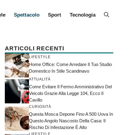
yle
Spettacolo
Sport
Tecnologia
ARTICOLI RECENTI
LIFESTYLE
Home Office: Come Arredare Il Tuo Studio
Domestico In Stile Scandinavo
ATTUALITÀ
Come Evitare Il Fermo Amministrativo Del
Veicolo Grazie Alla Legge 104, Ecco Il
Cavillo
CURIOSITÀ
Questa Mosca Depone Fino A 500 Uova In
Questo Angolo Nascosto Della Casa: Il
Rischio Di Infestazione È Alto
LIFESTYLE