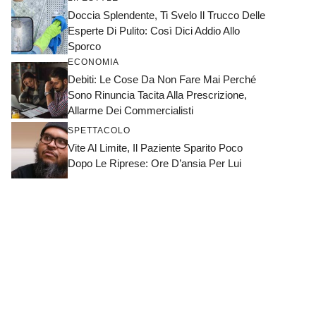
Doccia Splendente, Ti Svelo Il Trucco Delle
Esperte Di Pulito: Così Dici Addio Allo
Sporco
ECONOMIA
Debiti: Le Cose Da Non Fare Mai Perché
Sono Rinuncia Tacita Alla Prescrizione,
Allarme Dei Commercialisti
SPETTACOLO
Vite Al Limite, Il Paziente Sparito Poco
Dopo Le Riprese: Ore D’ansia Per Lui