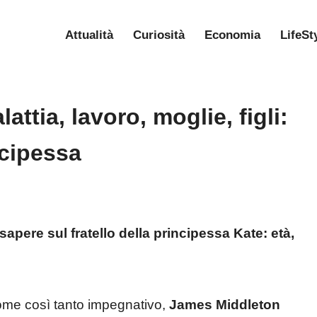
Attualità
Curiosità
Economia
LifeSt
ttia, lavoro, moglie, figli:
incipessa
apere sul fratello della principessa Kate: età,
ome così tanto impegnativo,
James Middleton