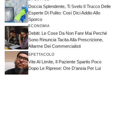
Doccia Splendente, Ti Svelo Il Trucco Delle
Esperte Di Pulito: Così Dici Addio Allo
Sporco
ECONOMIA
Debiti: Le Cose Da Non Fare Mai Perché
Sono Rinuncia Tacita Alla Prescrizione,
Allarme Dei Commercialisti
SPETTACOLO
Vite Al Limite, Il Paziente Sparito Poco
Dopo Le Riprese: Ore D’ansia Per Lui