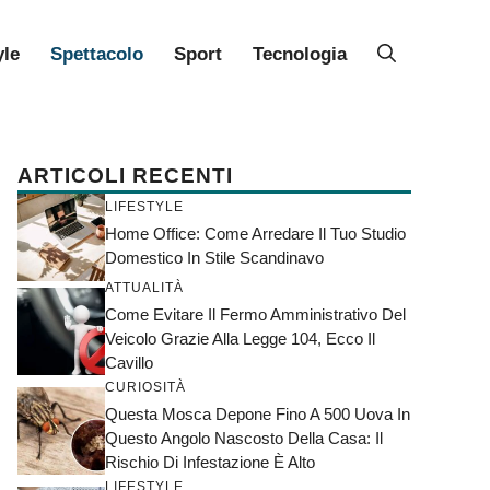
yle
Spettacolo
Sport
Tecnologia
ARTICOLI RECENTI
LIFESTYLE
Home Office: Come Arredare Il Tuo Studio
Domestico In Stile Scandinavo
ATTUALITÀ
Come Evitare Il Fermo Amministrativo Del
Veicolo Grazie Alla Legge 104, Ecco Il
Cavillo
CURIOSITÀ
Questa Mosca Depone Fino A 500 Uova In
Questo Angolo Nascosto Della Casa: Il
Rischio Di Infestazione È Alto
LIFESTYLE