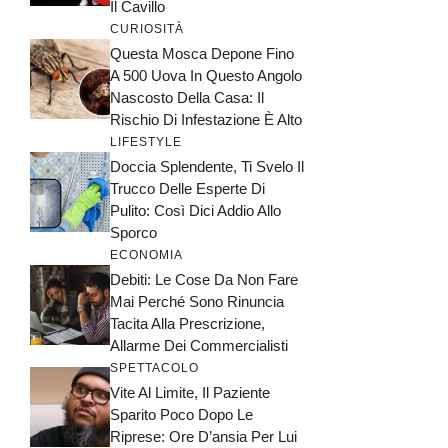
Il Cavillo
CURIOSITÀ
Questa Mosca Depone Fino
A 500 Uova In Questo Angolo
Nascosto Della Casa: Il
Rischio Di Infestazione È Alto
LIFESTYLE
Doccia Splendente, Ti Svelo Il
Trucco Delle Esperte Di
Pulito: Così Dici Addio Allo
Sporco
ECONOMIA
Debiti: Le Cose Da Non Fare
Mai Perché Sono Rinuncia
Tacita Alla Prescrizione,
Allarme Dei Commercialisti
SPETTACOLO
Vite Al Limite, Il Paziente
Sparito Poco Dopo Le
Riprese: Ore D’ansia Per Lui