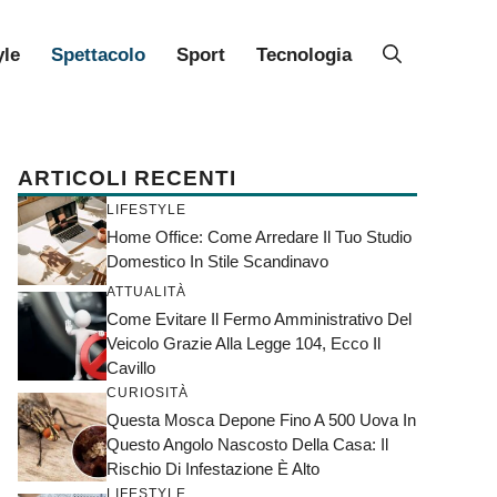
yle
Spettacolo
Sport
Tecnologia
ARTICOLI RECENTI
LIFESTYLE
Home Office: Come Arredare Il Tuo Studio
Domestico In Stile Scandinavo
ATTUALITÀ
Come Evitare Il Fermo Amministrativo Del
Veicolo Grazie Alla Legge 104, Ecco Il
Cavillo
CURIOSITÀ
Questa Mosca Depone Fino A 500 Uova In
Questo Angolo Nascosto Della Casa: Il
Rischio Di Infestazione È Alto
LIFESTYLE