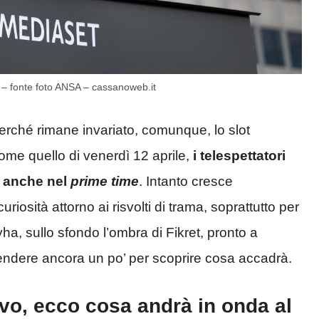
a – fonte foto ANSA – cassanoweb.it
 perché rimane invariato, comunque, lo slot
me quello di venerdì 12 aprile,
i telespettatori
i anche nel
prime time
. Intanto cresce
iosità attorno ai risvolti di trama, soprattutto per
a, sullo sfondo l’ombra di Fikret, pronto a
ttendere ancora un po’ per scoprire cosa accadrà.
vo, ecco cosa andrà in onda al