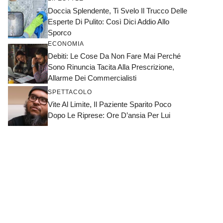
Doccia Splendente, Ti Svelo Il Trucco Delle
Esperte Di Pulito: Così Dici Addio Allo
Sporco
ECONOMIA
Debiti: Le Cose Da Non Fare Mai Perché
Sono Rinuncia Tacita Alla Prescrizione,
Allarme Dei Commercialisti
SPETTACOLO
Vite Al Limite, Il Paziente Sparito Poco
Dopo Le Riprese: Ore D’ansia Per Lui