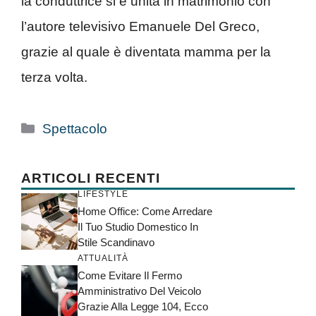
la conduttrice si è unita in matrimonio con
l’autore televisivo Emanuele Del Greco,
grazie al quale è diventata mamma per la
terza volta.
Categorie
Spettacolo
ARTICOLI RECENTI
LIFESTYLE
Home Office: Come Arredare
Il Tuo Studio Domestico In
Stile Scandinavo
ATTUALITÀ
Come Evitare Il Fermo
Amministrativo Del Veicolo
Grazie Alla Legge 104, Ecco