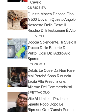
Il Cavillo
CURIOSITÀ
Questa Mosca Depone Fino
A 500 Uova In Questo Angolo
Nascosto Della Casa: Il
Rischio Di Infestazione È Alto
LIFESTYLE
Doccia Splendente, Ti Svelo Il
Trucco Delle Esperte Di
Pulito: Così Dici Addio Allo
Sporco
ECONOMIA
Debiti: Le Cose Da Non Fare
Mai Perché Sono Rinuncia
Tacita Alla Prescrizione,
Allarme Dei Commercialisti
SPETTACOLO
Vite Al Limite, Il Paziente
Sparito Poco Dopo Le
Riprese: Ore D’ansia Per Lui