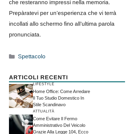
che resteranno impressi nella memoria.
Prepàratevi per un’esperienza che vi terrà
incollati allo schermo fino all’ultima parola
pronunciata.
Categorie
Spettacolo
ARTICOLI RECENTI
LIFESTYLE
Home Office: Come Arredare
Il Tuo Studio Domestico In
Stile Scandinavo
ATTUALITÀ
Come Evitare Il Fermo
Amministrativo Del Veicolo
Grazie Alla Legge 104, Ecco