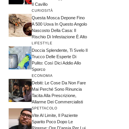
Il Cavillo
CURIOSITÀ
Questa Mosca Depone Fino
A 500 Uova In Questo Angolo
Nascosto Della Casa: Il
Rischio Di Infestazione È Alto
LIFESTYLE
Doccia Splendente, Ti Svelo Il
Trucco Delle Esperte Di
Pulito: Così Dici Addio Allo
Sporco
ECONOMIA
Debiti: Le Cose Da Non Fare
Mai Perché Sono Rinuncia
Tacita Alla Prescrizione,
Allarme Dei Commercialisti
SPETTACOLO
Vite Al Limite, Il Paziente
Sparito Poco Dopo Le
Riprese: Ore D’ansia Per Lui