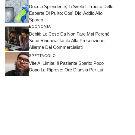
Doccia Splendente, Ti Svelo Il Trucco Delle
Esperte Di Pulito: Così Dici Addio Allo
Sporco
ECONOMIA
Debiti: Le Cose Da Non Fare Mai Perché
Sono Rinuncia Tacita Alla Prescrizione,
Allarme Dei Commercialisti
SPETTACOLO
Vite Al Limite, Il Paziente Sparito Poco
Dopo Le Riprese: Ore D’ansia Per Lui