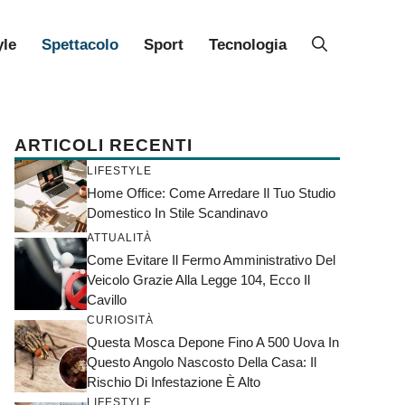
yle
Spettacolo
Sport
Tecnologia
ARTICOLI RECENTI
LIFESTYLE
Home Office: Come Arredare Il Tuo Studio
Domestico In Stile Scandinavo
ATTUALITÀ
Come Evitare Il Fermo Amministrativo Del
Veicolo Grazie Alla Legge 104, Ecco Il
Cavillo
CURIOSITÀ
Questa Mosca Depone Fino A 500 Uova In
Questo Angolo Nascosto Della Casa: Il
Rischio Di Infestazione È Alto
LIFESTYLE