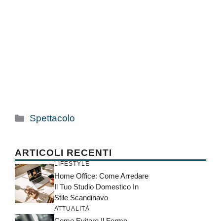
Categorie
Spettacolo
ARTICOLI RECENTI
LIFESTYLE
Home Office: Come Arredare
Il Tuo Studio Domestico In
Stile Scandinavo
ATTUALITÀ
Come Evitare Il Fermo