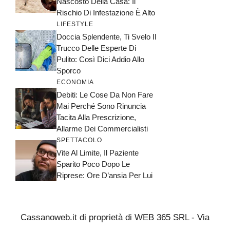
Nascosto Della Casa: Il
Rischio Di Infestazione È Alto
LIFESTYLE
Doccia Splendente, Ti Svelo Il
Trucco Delle Esperte Di
Pulito: Così Dici Addio Allo
Sporco
ECONOMIA
Debiti: Le Cose Da Non Fare
Mai Perché Sono Rinuncia
Tacita Alla Prescrizione,
Allarme Dei Commercialisti
SPETTACOLO
Vite Al Limite, Il Paziente
Sparito Poco Dopo Le
Riprese: Ore D’ansia Per Lui
Cassanoweb.it di proprietà di WEB 365 SRL - Via