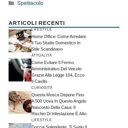
Categorie
Spettacolo
ARTICOLI RECENTI
LIFESTYLE
Home Office: Come Arredare
Il Tuo Studio Domestico In
Stile Scandinavo
ATTUALITÀ
Come Evitare Il Fermo
Amministrativo Del Veicolo
Grazie Alla Legge 104, Ecco
Il Cavillo
CURIOSITÀ
Questa Mosca Depone Fino
A 500 Uova In Questo Angolo
Nascosto Della Casa: Il
Rischio Di Infestazione È Alto
LIFESTYLE
Doccia Splendente, Ti Svelo Il