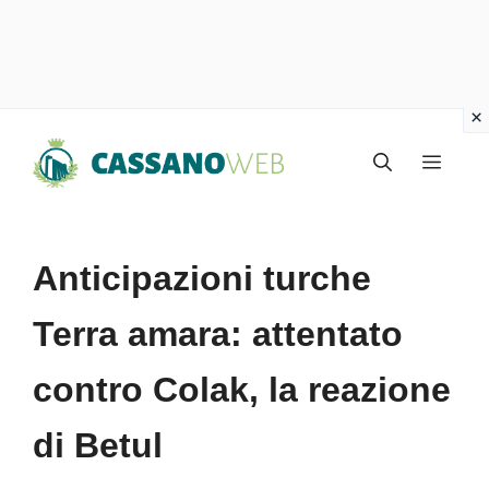
Vai
Menu
al
contenuto
Anticipazioni turche
Terra amara: attentato
contro Colak, la reazione
di Betul