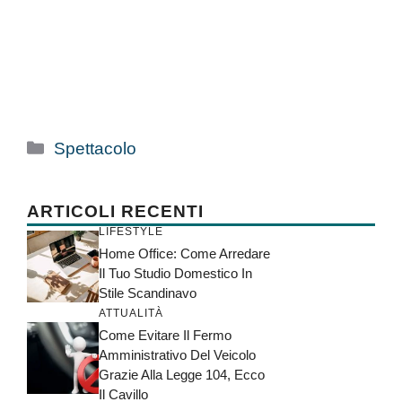
Categorie
Spettacolo
ARTICOLI RECENTI
LIFESTYLE
Home Office: Come Arredare
Il Tuo Studio Domestico In
Stile Scandinavo
ATTUALITÀ
Come Evitare Il Fermo
Amministrativo Del Veicolo
Grazie Alla Legge 104, Ecco
Il Cavillo