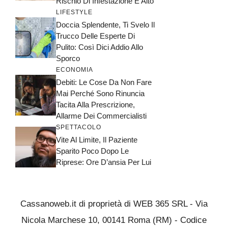
Rischio Di Infestazione È Alto
LIFESTYLE
Doccia Splendente, Ti Svelo Il
Trucco Delle Esperte Di
Pulito: Così Dici Addio Allo
Sporco
ECONOMIA
Debiti: Le Cose Da Non Fare
Mai Perché Sono Rinuncia
Tacita Alla Prescrizione,
Allarme Dei Commercialisti
SPETTACOLO
Vite Al Limite, Il Paziente
Sparito Poco Dopo Le
Riprese: Ore D’ansia Per Lui
Cassanoweb.it di proprietà di WEB 365 SRL - Via
Nicola Marchese 10, 00141 Roma (RM) - Codice