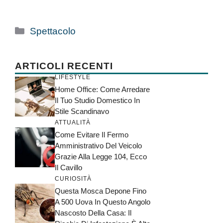
Categorie
Spettacolo
ARTICOLI RECENTI
LIFESTYLE
Home Office: Come Arredare
Il Tuo Studio Domestico In
Stile Scandinavo
ATTUALITÀ
Come Evitare Il Fermo
Amministrativo Del Veicolo
Grazie Alla Legge 104, Ecco
Il Cavillo
CURIOSITÀ
Questa Mosca Depone Fino
A 500 Uova In Questo Angolo
Nascosto Della Casa: Il