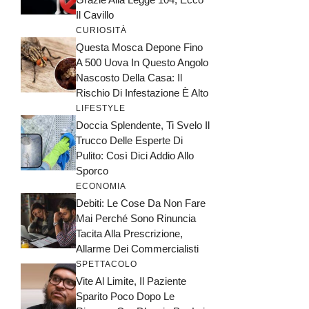
Il Cavillo
CURIOSITÀ
Questa Mosca Depone Fino
A 500 Uova In Questo Angolo
Nascosto Della Casa: Il
Rischio Di Infestazione È Alto
LIFESTYLE
Doccia Splendente, Ti Svelo Il
Trucco Delle Esperte Di
Pulito: Così Dici Addio Allo
Sporco
ECONOMIA
Debiti: Le Cose Da Non Fare
Mai Perché Sono Rinuncia
Tacita Alla Prescrizione,
Allarme Dei Commercialisti
SPETTACOLO
Vite Al Limite, Il Paziente
Sparito Poco Dopo Le