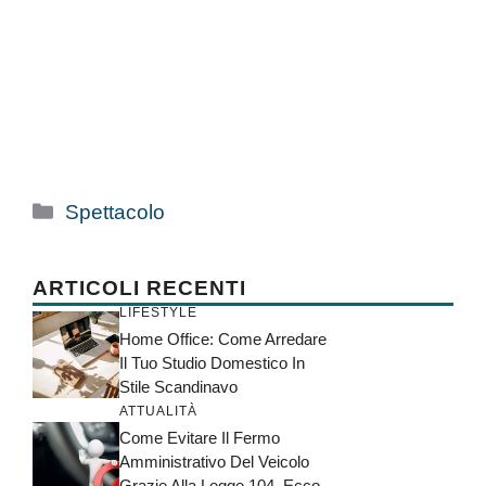
Categorie
Spettacolo
ARTICOLI RECENTI
LIFESTYLE
Home Office: Come Arredare
Il Tuo Studio Domestico In
Stile Scandinavo
ATTUALITÀ
Come Evitare Il Fermo
Amministrativo Del Veicolo
Grazie Alla Legge 104, Ecco