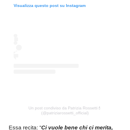
Visualizza questo post su Instagram
Un post condiviso da Patrizia Rossetti💄
(@patriziarossetti_official)
Essa recita: “
C
i
vuole bene chi ci merita,