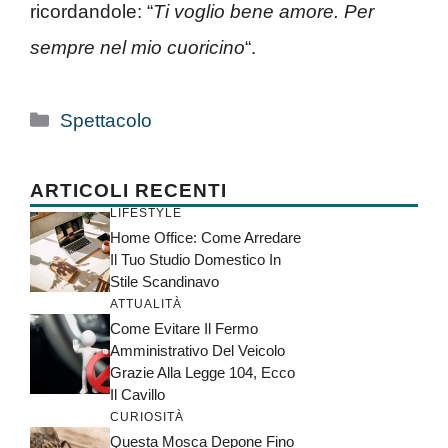
ricordandole: “
Ti voglio bene amore. Per
sempre nel mio cuoricino
“.
Categorie
Spettacolo
ARTICOLI RECENTI
LIFESTYLE
Home Office: Come Arredare
Il Tuo Studio Domestico In
Stile Scandinavo
ATTUALITÀ
Come Evitare Il Fermo
Amministrativo Del Veicolo
Grazie Alla Legge 104, Ecco
Il Cavillo
CURIOSITÀ
Questa Mosca Depone Fino